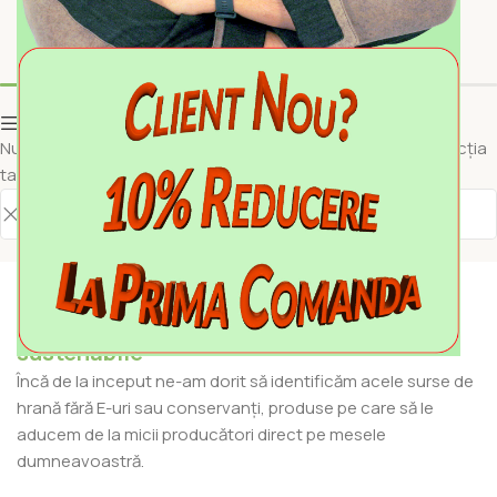
INGREDIENTE DIVERSE
Show column
Nu a fost găsit niciun produs care să se potrivească cu selecția
ta.
Produse 100% naturale, din surse
sustenabile
Încă de la inceput ne-am dorit să identificăm acele surse de
hrană fără E-uri sau conservanți, produse pe care să le
aducem de la micii producători direct pe mesele
dumneavoastră.