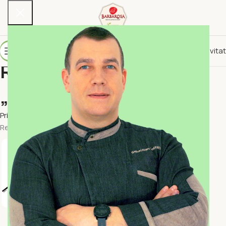
10% reducere per invitat
Rezultatele căutării:
„Breads & Buns”
Prima pagină
Magazin
Rezultate de căutare pentru „Breads & Buns”
PLANT BASED & VEGAN
"LACTATE" VEGANE
BAUTURI VEGANE
LEGUME & CARTOFI
SALATE & PREPARATE VEGANE