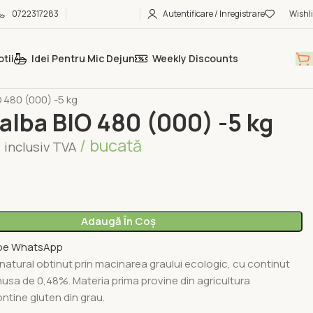
0722317283
Autentificare / Inregistrare
Wishli
tii
Idei Pentru Mic Dejun
Weekly Discounts
BRUTARIE & PATISERIE
FAINA & MALAI
O 480 (000) -5 kg
 alba BIO 480 (000) -5 kg
i
/ bucată
inclusiv TVA
Adaugă În Coș
pe WhatsApp
atural obtinut prin macinarea graului ecologic, cu continut
sa de 0,48%. Materia prima provine din agricultura
ntine gluten din grau.