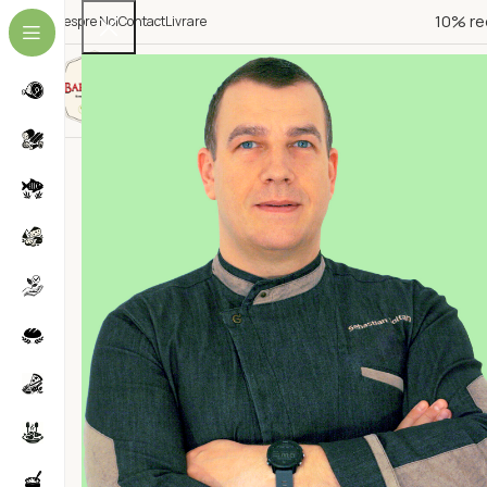
10% re
Despre Noi
Contact
Livrare
Categorii Produse
ALEGE CATEGORIE
NOU