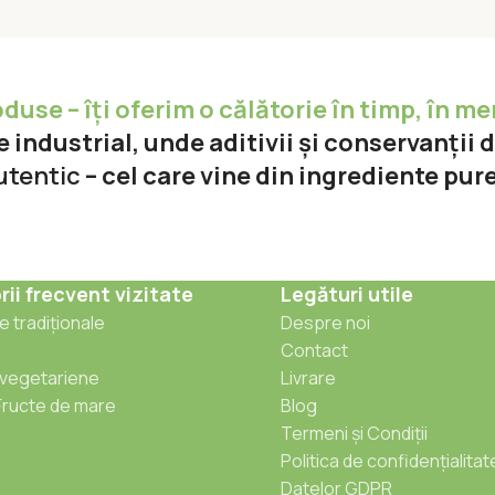
se – îți oferim o călătorie în timp, în me
 industrial, unde aditivii și conservanții 
utentic
– cel care vine din ingrediente pur
ii frecvent vizitate
Legături utile
 tradiționale
Despre noi
Contact
vegetariene
Livrare
Fructe de mare
Blog
Termeni și Condiții
Politica de confidențialitat
Datelor GDPR