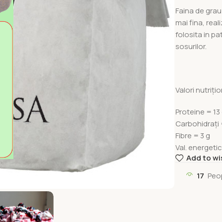
Faina de grau
mai fina, rea
folosita in pa
sosurilor.
Valori nutriți
Proteine = 13
Carbohidrați 
Fibre = 3 g
Val. energeti
Add to wi
17
Peo