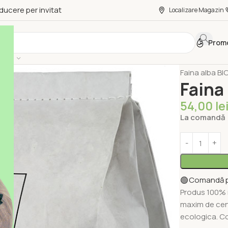
ducere per invitat
Localizare Magazin
Promo
Prima pagină
Faina alba BI
Faina
54,00
le
La comandă
🟢
Comandă 
Produs 100% n
maxim de cenu
ecologica. Co