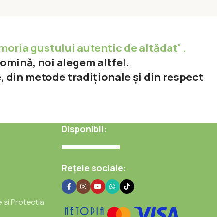
moria gustului autentic de altădat' .
domină, noi alegem altfel.
e, din metode tradiționale și din respect
Disponibil:
Rețele sociale:
e și Protecția