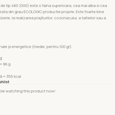
 de tip 480 (000) este o faina superioara, cea mai alba si cea
lizata din grau ECOLOGIC productie proprie. Este foarte bine
tiserie, la realizarea prajiturilor, cozonacului, a taiteilor sau a
onale și energetice (medie, pentru 100 gr):
 g
= 96 g
că = 355 kcal
shlist
ple watching this product now!