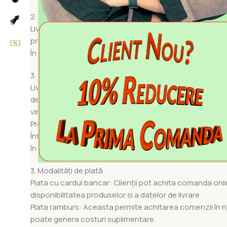
2. Modalități de livrare:
Livrarea se realizează fie prin intermediul serviciilor spe
prin flota noastră proprie, în funcție de zona de destinaț
În momentul plasării comenzii, veți fi informați cu privi
3. Termenul de livrare
Livrarea se face la o dată stabilită de comun acord în ti
de livrare si ora aproximativa de comun acord cu repreze
vineri).
Program de livrare: Livrările se efectuează de luni până vi
Întârzieri posibile: În cazul livrărilor în zone greu accesib
în avans dacă apar astfel de situații.
3. Modalități de plată
Plata cu cardul bancar: Clienții pot achita comanda online
disponibilitatea produselor si a datelor de livrare
Plata ramburs: Aceasta permite achitarea comenzii în 
poate genera costuri suplimentare.