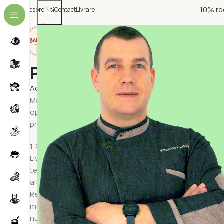
10% re
Despre Noi
Contact
Livrare
Categorii Produse
ALEGE CATEGORIE
Politica de Livrare
Acasa
Politica de Livrare
Magazinul nostru online își propune să ofere clienților p
optime pentru a păstra prospețimea și gustul autentic ac
procesului, pentru a vă oferi o experiență de cumpărături f
1. Condiții de livrare
Livrarea în lanț de frig: Toate produsele sunt ambalate 
temperaturii optime de livrare. Aceasta include utilizare
altor soluții similare.
Responsabilitatea pentru lanțul de frig: Ne asigurăm c
momentul livrării. După recepția produselor, responsabili
nu își asumă responsabilitatea pentru depozitarea neco