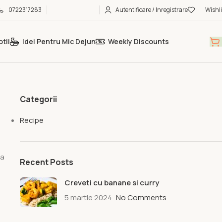
0722317283
Autentificare / Inregistrare
Wishli
tii
Idei Pentru Mic Dejun
Weekly Discounts
Categorii
Recipe
ea
Recent Posts
a
Creveti cu banane si curry
5 martie 2024
No Comments
l