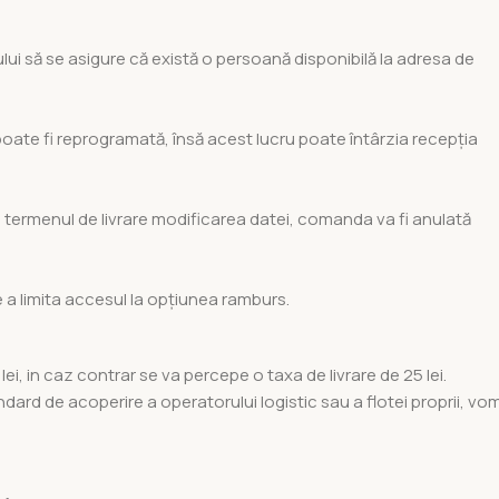
ului să se asigure că există o persoană disponibilă la adresa de
poate fi reprogramată, însă acest lucru poate întârzia recepția
e termenul de livrare modificarea datei, comanda va fi anulată
 a limita accesul la opțiunea ramburs.
, in caz contrar se va percepe o taxa de livrare de 25 lei.
tandard de acoperire a operatorului logistic sau a flotei proprii, vo