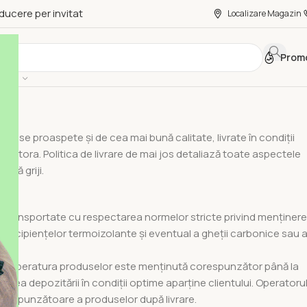
ducere per invitat
Localizare Magazin
Promo
roduse proaspete și de cea mai bună calitate, livrate în condiții
estora. Politica de livrare de mai jos detaliază toate aspectele
ără griji.
și transportate cu respectarea normelor stricte privind menținer
a recipiențelor termoizolante și eventual a gheții carbonice sau 
ă temperatura produselor este menținută corespunzător până la
tatea depozitării în condiții optime aparține clientului. Operatoru
respunzătoare a produselor după livrare.