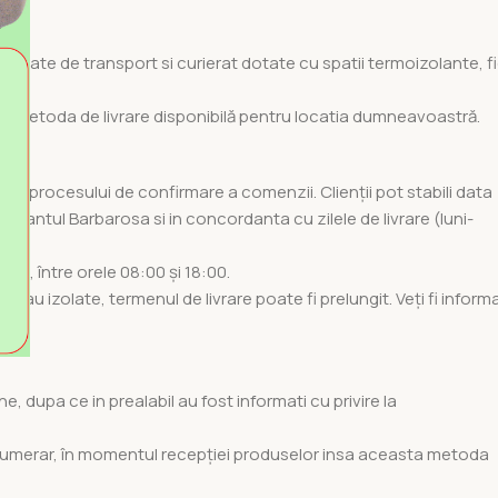
cializate de transport si curierat dotate cu spatii termoizolante, f
ie.
re la metoda de livrare disponibilă pentru locatia dumneavoastră.
mpul procesului de confirmare a comenzii. Clienții pot stabili data
ntantul Barbarosa si in concordanta cu zilele de livrare (luni-
neri, între orele 08:00 și 18:00.
ile sau izolate, termenul de livrare poate fi prelungit. Veți fi inform
, dupa ce in prealabil au fost informati cu privire la
numerar, în momentul recepției produselor insa aceasta metoda