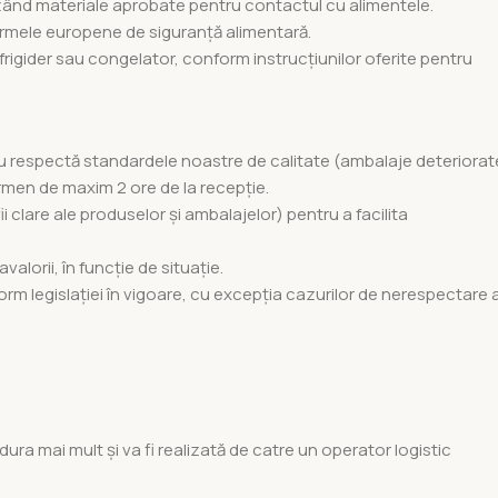
lizând materiale aprobate pentru contactul cu alimentele.
rmele europene de siguranță alimentară.
igider sau congelator, conform instrucțiunilor oferite pentru
 nu respectă standardele noastre de calitate (ambalaje deteriorat
rmen de maxim 2 ore de la recepție.
 clare ale produselor și ambalajelor) pentru a facilita
lorii, în funcție de situație.
orm legislației în vigoare, cu excepția cazurilor de nerespectare 
dura mai mult și va fi realizată de catre un operator logistic