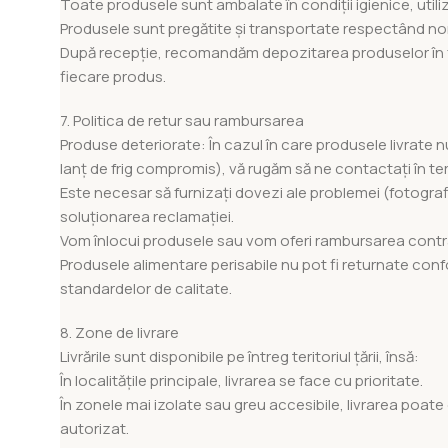
Toate produsele sunt ambalate în condiții igienice, uti
Produsele sunt pregătite și transportate respectând no
După recepție, recomandăm depozitarea produselor în fr
fiecare produs.
7. Politica de retur sau rambursarea
Produse deteriorate: În cazul în care produsele livrate
lanț de frig compromis), vă rugăm să ne contactați în te
Este necesar să furnizați dovezi ale problemei (fotografii
soluționarea reclamației.
Vom înlocui produsele sau vom oferi rambursarea contrava
Produsele alimentare perisabile nu pot fi returnate conf
standardelor de calitate.
8. Zone de livrare
Livrările sunt disponibile pe întreg teritoriul țării, însă:
În localitățile principale, livrarea se face cu prioritate.
În zonele mai izolate sau greu accesibile, livrarea poate 
autorizat.