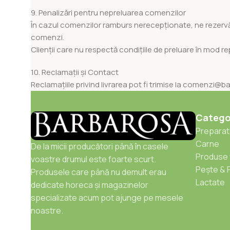
9. Penalizări pentru nepreluarea comenzilor
În cazul comenzilor ramburs nerecepționate, ne rezervă
comenzi.
Clienții care nu respectă condițiile de preluare în mod 
10. Reclamații și Contact
Reclamațiile privind livrarea pot fi trimise la comenzi@ba
Categor
Preparate
Carne
De la micii producători până în casele
Produse 
voastre drumul este foarte scurt.
Pește & 
Produsele care până nu demult erau
Lactate
dedicate horeca și magazinelor
specializate acum pot ajunge pe mesele
noastre.