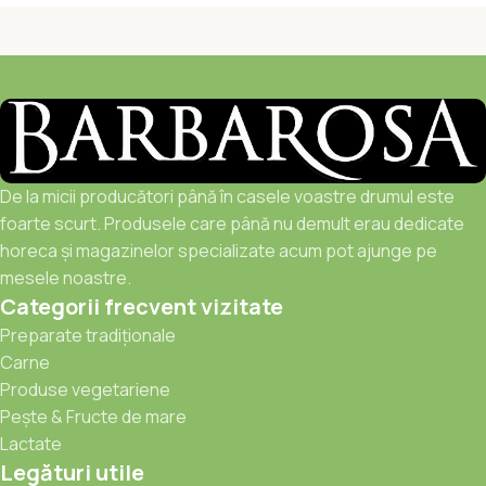
“Lant scurt si selectie garantata”
Barbarosa este reprezentatul direct al producatorilor mici si
mijlocii iar produsele lor artizanale ajung la noi in cel mai
scurt timp. Aprovizionarea si selectia se fac cu grija iar
livrarea se realizeaza in cel mult 24h la un pret corect, fara
costuri ascunse, la temperatura 0-4 C.
De la micii producători până în casele voastre drumul este
foarte scurt. Produsele care până nu demult erau dedicate
Barbarosa vine cu experienta inainte de a veni cu produse,
horeca și magazinelor specializate acum pot ajunge pe
vine cu solutii inainte de a aduce ingrediente. Scopul nostru
mesele noastre.
este sa aducem produse de cea mai buna calitate si orice
Categorii frecvent vizitate
produs marca Barbarosa este un produs Premium, natural,
Preparate tradiționale
atent selectionat.
Carne
Produse vegetariene
Pește & Fructe de mare
Lactate
Legături utile