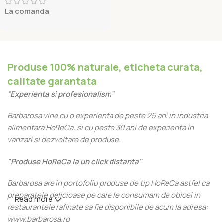
La comanda
Produse 100% naturale, eticheta curata,
calitate garantata
“
Experienta si profesionalism”
Barbarosa vine cu o experienta de peste 25 ani in industria
alimentara HoReCa, si cu peste 30 ani de experienta in
vanzari si dezvoltare de produse.
"Produse HoReCa la un click distanta"
Barbarosa are in portofoliu produse de tip HoReCa astfel ca
preparatele delicioase pe care le consumam de obicei in
Read more
restaurantele rafinate sa fie disponibile de acum la adresa:
www.barbarosa.ro