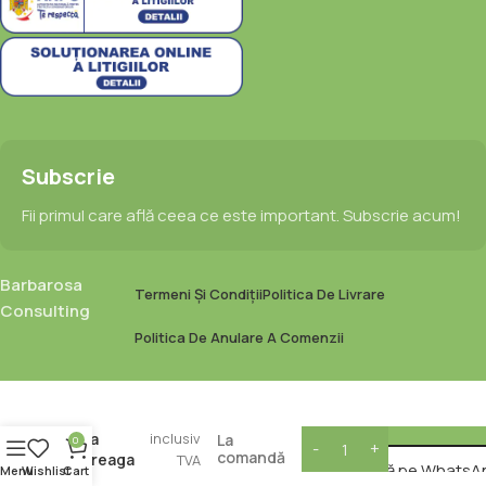
Subscrie
Fii primul care află ceea ce este important. Subscrie acum!
Barbarosa
Termeni Și Condiții
Politica De Livrare
Consulting
Politica De Anulare A Comenzii
31,00
lei
Fasole
fina
inclusiv
La
0
comandă
intreaga
TVA
🟢
Comandă pe WhatsA
Menu
Wishlist
Cart
2.5kg
/ bucată