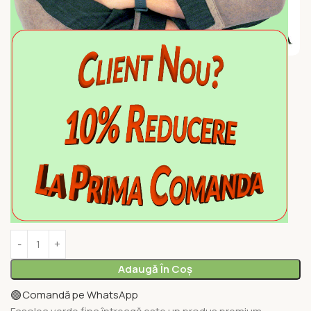
Prima pagină
PLANT BASED & VEGAN
LEGUME
Fasole fina intreaga 2.5kg
31,00
lei
/ bucată
inclusiv TVA
La comandă
Adaugă În Coș
🟢
Comandă pe WhatsApp