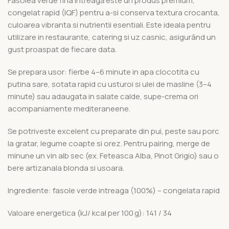
Fasolea verde fina întreagă este un produs premium,
congelat rapid (IQF) pentru a-si conserva textura crocanta,
culoarea vibranta si nutrientii esentiali. Este ideala pentru
utilizare in restaurante, catering si uz casnic, asigurând un
gust proaspat de fiecare data.
Se prepara usor: fierbe 4–6 minute in apa clocotita cu
putina sare, sotata rapid cu usturoi si ulei de masline (3–4
minute) sau adaugata in salate calde, supe-crema ori
acompaniamente mediteraneene.
Se potriveste excelent cu preparate din pui, peste sau porc
la gratar, legume coapte si orez. Pentru pairing, merge de
minune un vin alb sec (ex. Feteasca Alba, Pinot Grigio) sau o
bere artizanala blonda si usoara.
Ingrediente: fasole verde intreaga (100%) – congelata rapid
Valoare energetica (kJ/ kcal per 100 g): 141 / 34